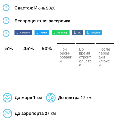
Сдается:
Июнь 2023
Беспроцентная рассрочка
Facebook
Twitter
WhatsApp
VK
Telegram
5%
45%
50%
При
Во
После
брони
время
перед
ровани
строит
ачи
и
ельств
ключе
а
й
До моря 1 км
До центра 17 км
До аэропорта 27 км