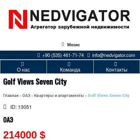
Меню
+90 (535) 461-71-74
info@nedvigator.com
О нас
Команда
Контакты
Golf Views Seven City
Главная
»
ОАЭ
»
Квартиры и апартаменты
»
Golf Views Seven City
ID: 13051
ОАЭ
214000 $