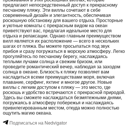
предлагают непосредственный доступ к прекрасному
песчаному пляжу. Эти виллы сочетают в себе
современный дизайн и элегантность, обеспечивая
роскошную обстановку для вашего отдыха. Просторные
и уютные комнаты с прекрасным видом на океан
приветствуют вас, предлагая идеальное место для
отдыха и релаксации. Однако главным преимуществом
вилл является их расположение — всего в нескольких
шагах от пляжа. Вы можете просыпаться под звук
прибоя и сразу погружаться в морскую атмосферу. Легко
прогуляйтесь по песчаному берегу, наслаждаясь
теплыми лучами солнца и свежим бризом, или
проведите романтический вечер, наблюдая за заходом
солнца в океане. Близость к пляжу позволяет вам
насладиться всеми преимуществами моря, включая
плавание, серфинг, яхтинг и многое другое. Новые
виллы с легким доступом к пляжу — это место, где
роскошь и удобство встречаются с прекрасной природой.
Здесь вы сможете наслаждаться безмятежными днями,
погружаясь в атмосферу побережья и наслаждаясь
привилегированным местом, откуда можно полностью
ощутить магию океана.
Подписаться на Nedvigator